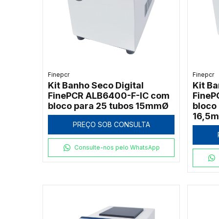
Finepcr
Finepcr
Kit Banho Seco Digital
Kit Ba
FinePCR ALB6400-F-IC com
FineP
bloco para 25 tubos 15mmØ
bloco
16,5
PREÇO SOB CONSULTA
Consulte-nos pelo WhatsApp