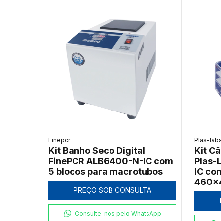
Finepcr
Plas-lab
Kit Banho Seco Digital
Kit C
FinePCR ALB6400-N-IC com
Plas-
5 blocos para macrotubos
IC co
460x
PREÇO SOB CONSULTA
Consulte-nos pelo WhatsApp