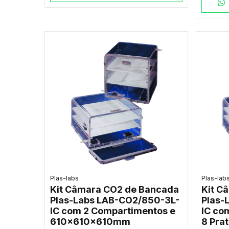
Plas-labs
Plas-lab
Kit Câmara CO2 de Bancada
Kit C
Plas-Labs LAB-CO2/850-3L-
Plas-
IC com 2 Compartimentos e
IC co
610x610x610mm
8 Prat