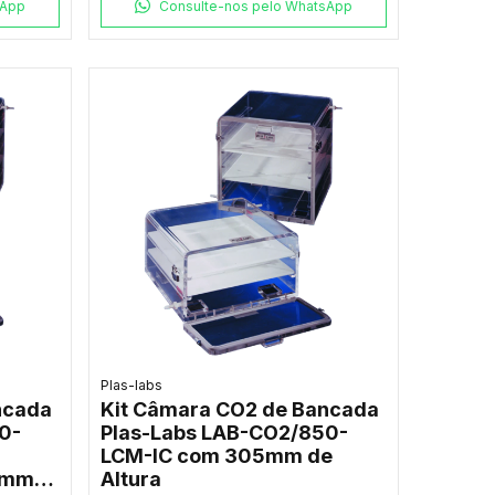
sApp
Consulte-nos pelo WhatsApp
Plas-labs
ncada
Kit Câmara CO2 de Bancada
0-
Plas-Labs LAB-CO2/850-
LCM-IC com 305mm de
0mm
Altura