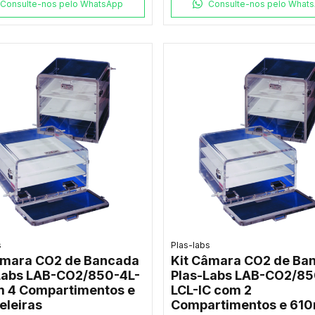
Consulte-nos pelo WhatsApp
Consulte-nos pelo What
s
Plas-labs
âmara CO2 de Bancada
Kit Câmara CO2 de Ba
Labs LAB-CO2/850-4L-
Plas-Labs LAB-CO2/85
m 4 Compartimentos e
LCL-IC com 2
eleiras
Compartimentos e 61