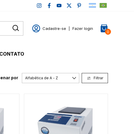
Cadastre-se
|
Fazer login
0
CONTATO
enar por
Filtrar