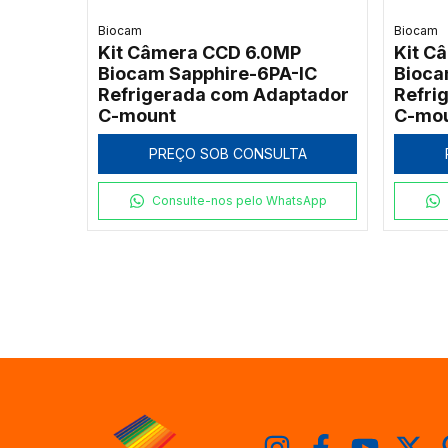
Biocam
Biocam
Kit Câmera CCD 6.0MP
Kit C
Biocam Sapphire-6PA-IC
Bioca
Refrigerada com Adaptador
Refri
C-mount
C-mo
PREÇO SOB CONSULTA
Consulte-nos pelo WhatsApp