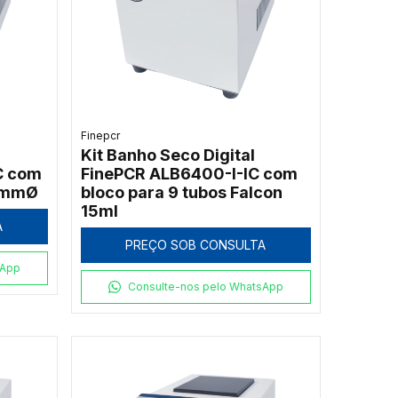
Finepcr
Kit Banho Seco Digital
C com
FinePCR ALB6400-I-IC com
18mmØ
bloco para 9 tubos Falcon
15ml
A
PREÇO SOB CONSULTA
sApp
Consulte-nos pelo WhatsApp