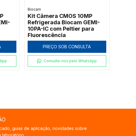
Biocam
MP
Kit Câmera CMOS 10MP
EMI-
Refrigerada Biocam GEMI-
a
10PA-IC com Peltier para
Fluorescência
A
PREÇO SOB CONSULTA
sApp
Consulte-nos pelo WhatsApp
ÃO
cado, guias de aplicação, novidades sobre
laboratório.