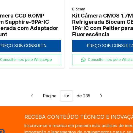
Biocam
âmera CCD 9.0MP
Kit Câmera CMOS 1.7
m Sapphire-9PA-IC
Refrigerada Biocam G
gerada com Adaptador
1PA-IC com Peltier par
unt
Fluorescência
PREÇO SOB CONSULTA
PREÇO SOB CONSULT
Consulte-nos pelo WhatsApp
Consulte-nos pelo What
Página
de 235
RECEBA CONTEÚDO TÉCNICO E INOVAÇ
Inscreva-se e receba em primeira mão análises de mer
importação e lançamentos de equipamentos para o seu 