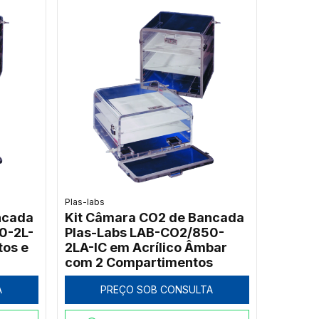
Plas-labs
ncada
Kit Câmara CO2 de Bancada
0-2L-
Plas-Labs LAB-CO2/850-
tos e
2LA-IC em Acrílico Âmbar
com 2 Compartimentos
A
PREÇO SOB CONSULTA