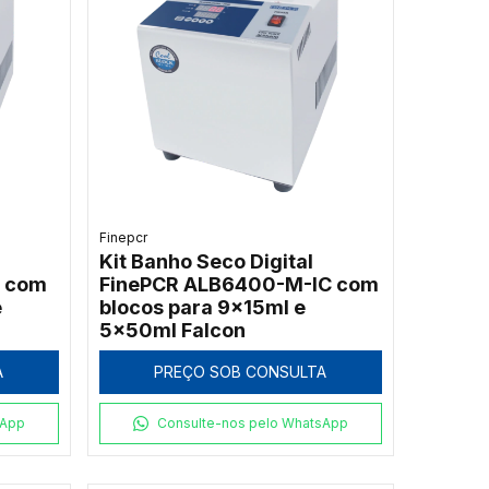
Finepcr
Kit Banho Seco Digital
C com
FinePCR ALB6400-M-IC com
e
blocos para 9x15ml e
5x50ml Falcon
A
PREÇO SOB CONSULTA
sApp
Consulte-nos pelo WhatsApp