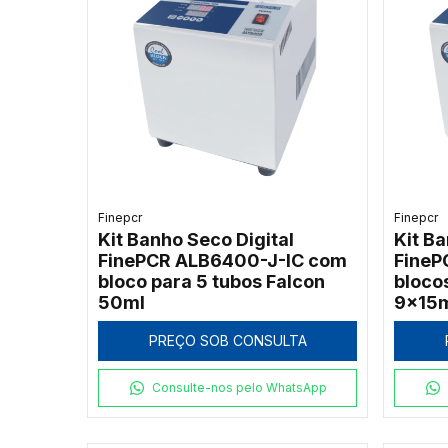
Finepcr
Finepcr
Kit Banho Seco Digital
Kit Ba
FinePCR ALB6400-J-IC com
FineP
bloco para 5 tubos Falcon
bloco
50ml
9x15m
PREÇO SOB CONSULTA
Consulte-nos pelo WhatsApp