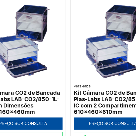
s
Plas-labs
âmara CO2 de Bancada
Kit Câmara CO2 de Ba
Labs LAB-CO2/850-1L-
Plas-Labs LAB-CO2/85
m Dimensões
IC com 2 Compartimen
460x460mm
610x460x610mm
PREÇO SOB CONSULTA
PREÇO SOB CONSULT