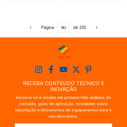
MSCHOICEST25 -
CÓDIGO MS15-30MC-2
Página
de 235
RECEBA CONTEÚDO TÉCNICO E
INOVAÇÃO
Inscreva-se e receba em primeira mão análises de
mercado, guias de aplicação, novidades sobre
importação e lançamentos de equipamentos para o
seu laboratório.