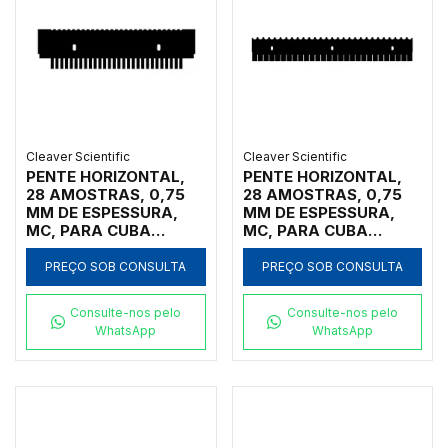
Cleaver Scientific
Cleaver Scientific
PENTE HORIZONTAL,
PENTE HORIZONTAL,
28 AMOSTRAS, 0,75
28 AMOSTRAS, 0,75
MM DE ESPESSURA,
MM DE ESPESSURA,
MC, PARA CUBA
MC, PARA CUBA
HORIZONTAL MARCA
HORIZONTAL MARCA
CLEAVER SCIENTIFIC
CLEAVER SCIENTIFIC
PREÇO SOB CONSULTA
PREÇO SOB CONSULTA
MODELOS MSCHOICE7,
MODELOS
MSCHOICE10,
MSSCREEN16,
Consulte-nos pelo
Consulte-nos pelo
MSCHOICE15,
MSSCREEN24,
WhatsApp
WhatsApp
MSCHOICETRIO,
MSSCREEN32,
MSCHOICETRIO15,
MSSCREENTRIO,
MSCHOICEST20 E
MSSCREEN16-NC,
MSCHOICEST25 -
MSSCREEN24-NC,
CÓDIGO MS15-
MSSCREEN32-NC E
28MCSS-0.75
MSSCREENTRIO-NC -
CÓDIGO MS26-28MC-