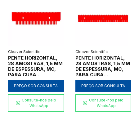
Cleaver Scientific
Cleaver Scientific
PENTE HORIZONTAL,
PENTE HORIZONTAL,
28 AMOSTRAS, 1,5 MM
28 AMOSTRAS, 1,5 MM
DE ESPESSURA, MC,
DE ESPESSURA, MC,
PARA CUBA
PARA CUBA
HORIZONTAL MARCA
HORIZONTAL MARCA
CLEAVER SCIENTIFIC
CLEAVER SCIENTIFIC
PREÇO SOB CONSULTA
PREÇO SOB CONSULTA
MODELOS MSCHOICE7,
MODELOS
MSCHOICE10,
MSSCREEN16,
Consulte-nos pelo
Consulte-nos pelo
MSCHOICE15,
MSSCREEN24,
WhatsApp
WhatsApp
MSCHOICETRIO,
MSSCREEN32,
MSCHOICETRIO15,
MSSCREENTRIO,
MSCHOICEST20 E
MSSCREEN16-NC,
MSCHOICEST25 -
MSSCREEN24-NC,
CÓDIGO MS15-
MSSCREEN32-NC E
28MCSS-1.5
MSSCREENTRIO-NC -