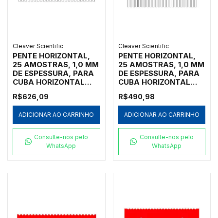
Cleaver Scientific
Cleaver Scientific
PENTE HORIZONTAL,
PENTE HORIZONTAL,
25 AMOSTRAS, 1,0 MM
25 AMOSTRAS, 1,0 MM
DE ESPESSURA, PARA
DE ESPESSURA, PARA
CUBA HORIZONTAL
CUBA HORIZONTAL
MARCA CLEAVER
MARCA CLEAVER
R$626,09
R$490,98
SCIENTIFIC MODELOS
SCIENTIFIC MODELOS
MSMAXI10, MSMAXI15,
MSMIDI7, MSMIDI10 E
ADICIONAR AO CARRINHO
ADICIONAR AO CARRINHO
MSMAXI20, MSMAXI25
MSMIDIDUO - CÓDIGO
E MSMAXIDUO -
MS10-25-1
CÓDIGO MS20-25-1
Consulte-nos pelo
Consulte-nos pelo
WhatsApp
WhatsApp