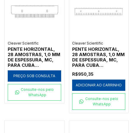
0.75
Cleaver Scientific
Cleaver Scientific
PENTE HORIZONTAL,
PENTE HORIZONTAL,
28 AMOSTRAS, 1,0 MM
28 AMOSTRAS, 1,0 MM
DE ESPESSURA, MC,
DE ESPESSURA, MC,
PARA CUBA
PARA CUBA
HORIZONTAL MARCA
HORIZONTAL MARCA
R$950,35
CLEAVER SCIENTIFIC
CLEAVER SCIENTIFIC
PREÇO SOB CONSULTA
MODELOS MSCHOICE7,
MODELOS
ADICIONAR AO CARRINHO
MSCHOICE10,
MSSCREEN16,
Consulte-nos pelo
MSCHOICE15,
MSSCREEN24,
WhatsApp
MSCHOICETRIO,
MSSCREEN32,
Consulte-nos pelo
MSCHOICETRIO15,
MSSCREENTRIO,
WhatsApp
MSCHOICEST20 E
MSSCREEN16-NC,
MSCHOICEST25 -
MSSCREEN24-NC,
CÓDIGO MS15-
MSSCREEN32-NC E
28MCSS-1
MSSCREENTRIO-NC -
CÓDIGO MS26-28MC-1