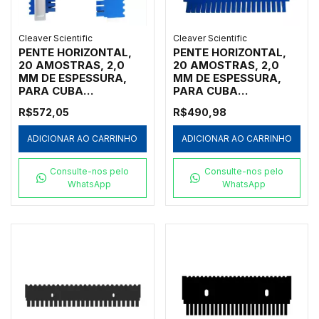
Cleaver Scientific
Cleaver Scientific
PENTE HORIZONTAL,
PENTE HORIZONTAL,
20 AMOSTRAS, 2,0
20 AMOSTRAS, 2,0
MM DE ESPESSURA,
MM DE ESPESSURA,
PARA CUBA
PARA CUBA
HORIZONTAL MARCA
HORIZONTAL MARCA
R$572,05
R$490,98
CLEAVER SCIENTIFIC
CLEAVER SCIENTIFIC
MODELOS MSCHOICE7,
MODELOS MSMIDI7,
ADICIONAR AO CARRINHO
ADICIONAR AO CARRINHO
MSCHOICE10,
MSMIDI10 E
MSCHOICE15,
MSMIDIDUO - CÓDIGO
MSCHOICETRIO,
MS10-20-2
Consulte-nos pelo
Consulte-nos pelo
MSCHOICETRIO15,
WhatsApp
WhatsApp
MSCHOICEST20 E
MSCHOICEST25 -
CÓDIGO MS15-20-2