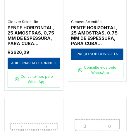
Cleaver Scientific
Cleaver Scientific
PENTE HORIZONTAL,
PENTE HORIZONTAL,
25 AMOSTRAS, 0,75
25 AMOSTRAS, 0,75
MM DE ESPESSURA,
MM DE ESPESSURA,
PARA CUBA
PARA CUBA
HORIZONTAL MARCA
HORIZONTAL MARCA
R$626,09
CLEAVER SCIENTIFIC
CLEAVER SCIENTIFIC
PREÇO SOB CONSULTA
MODELOS MSMAXI10,
MODELOS MSMIDI7,
ADICIONAR AO CARRINHO
MSMAXI15,
MSMIDI10 E
Consulte-nos pelo
MSMAXI20, MSMAXI25
MSMIDIDUO - CÓDIGO
WhatsApp
E MSMAXIDUO -
MS10-25-0.75
Consulte-nos pelo
CÓDIGO MS20-25-0.75
WhatsApp