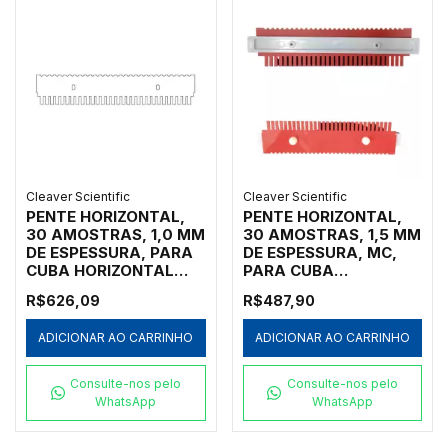
30MCSS-1
Cleaver Scientific
Cleaver Scientific
PENTE HORIZONTAL,
PENTE HORIZONTAL,
30 AMOSTRAS, 1,0 MM
30 AMOSTRAS, 1,5 MM
DE ESPESSURA, PARA
DE ESPESSURA, MC,
CUBA HORIZONTAL
PARA CUBA
MARCA CLEAVER
HORIZONTAL MARCA
R$626,09
R$487,90
SCIENTIFIC MODELOS
CLEAVER SCIENTIFIC
MSMAXI10, MSMAXI15,
MODELOS MSCHOICE7,
ADICIONAR AO CARRINHO
ADICIONAR AO CARRINHO
MSMAXI20, MSMAXI25
MSCHOICE10,
E MSMAXIDUO -
MSCHOICE15,
CÓDIGO MS20-30-1
MSCHOICETRIO,
Consulte-nos pelo
Consulte-nos pelo
MSCHOICETRIO15,
WhatsApp
WhatsApp
MSCHOICEST20 E
MSCHOICEST25 -