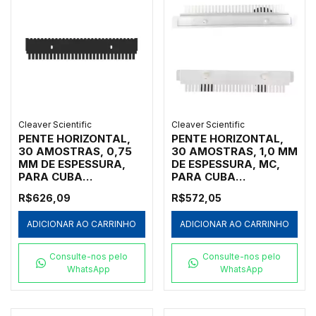
Cleaver Scientific
Cleaver Scientific
PENTE HORIZONTAL,
PENTE HORIZONTAL,
30 AMOSTRAS, 0,75
30 AMOSTRAS, 1,0 MM
MM DE ESPESSURA,
DE ESPESSURA, MC,
PARA CUBA
PARA CUBA
HORIZONTAL MARCA
HORIZONTAL MARCA
R$626,09
R$572,05
CLEAVER SCIENTIFIC
CLEAVER SCIENTIFIC
MODELOS MSMAXI10,
MODELOS MSCHOICE7,
ADICIONAR AO CARRINHO
ADICIONAR AO CARRINHO
MSMAXI15,
MSCHOICE10,
MSMAXI20, MSMAXI25
MSCHOICE15,
E MSMAXIDUO -
MSCHOICETRIO,
Consulte-nos pelo
Consulte-nos pelo
CÓDIGO MS20-30-
MSCHOICETRIO15,
WhatsApp
WhatsApp
0.75
MSCHOICEST20 E
MSCHOICEST25 -
CÓDIGO MS15-