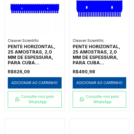
Cleaver Scientific
Cleaver Scientific
PENTE HORIZONTAL,
PENTE HORIZONTAL,
25 AMOSTRAS, 2,0
25 AMOSTRAS, 2,0
MM DE ESPESSURA,
MM DE ESPESSURA,
PARA CUBA
PARA CUBA
HORIZONTAL MARCA
HORIZONTAL MARCA
R$626,09
R$490,98
CLEAVER SCIENTIFIC
CLEAVER SCIENTIFIC
MODELOS MSMAXI10,
MODELOS MSMIDI7,
ADICIONAR AO CARRINHO
ADICIONAR AO CARRINHO
MSMAXI15,
MSMIDI10 E
MSMAXI20, MSMAXI25
MSMIDIDUO - CÓDIGO
E MSMAXIDUO -
MS10-25-2
Consulte-nos pelo
Consulte-nos pelo
CÓDIGO MS20-25-2
WhatsApp
WhatsApp