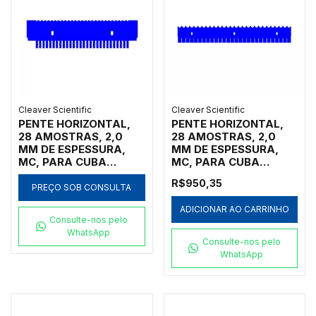
CÓDIGO MS26-28MC-
1.5
Cleaver Scientific
Cleaver Scientific
PENTE HORIZONTAL,
PENTE HORIZONTAL,
28 AMOSTRAS, 2,0
28 AMOSTRAS, 2,0
MM DE ESPESSURA,
MM DE ESPESSURA,
MC, PARA CUBA
MC, PARA CUBA
HORIZONTAL MARCA
HORIZONTAL MARCA
R$950,35
CLEAVER SCIENTIFIC
CLEAVER SCIENTIFIC
PREÇO SOB CONSULTA
MODELOS MSCHOICE7,
MODELOS
ADICIONAR AO CARRINHO
MSCHOICE10,
MSSCREEN16,
Consulte-nos pelo
MSCHOICE15,
MSSCREEN24,
WhatsApp
MSCHOICETRIO,
MSSCREEN32,
Consulte-nos pelo
MSCHOICETRIO15,
MSSCREENTRIO,
WhatsApp
MSCHOICEST20 E
MSSCREEN16-NC,
MSCHOICEST25 -
MSSCREEN24-NC,
CÓDIGO MS15-
MSSCREEN32-NC E
28MCSS-2
MSSCREENTRIO-NC -
CÓDIGO MS26-28MC-2