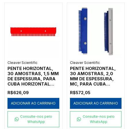
CÓDIGO MS15-30MC-
1.5
Cleaver Scientific
Cleaver Scientific
PENTE HORIZONTAL,
PENTE HORIZONTAL,
30 AMOSTRAS, 1,5 MM
30 AMOSTRAS, 2,0
DE ESPESSURA, PARA
MM DE ESPESSURA,
CUBA HORIZONTAL
MC, PARA CUBA
MARCA CLEAVER
HORIZONTAL MARCA
R$626,09
R$572,05
SCIENTIFIC MODELOS
CLEAVER SCIENTIFIC
MSMAXI10, MSMAXI15,
MODELOS MSCHOICE7,
ADICIONAR AO CARRINHO
ADICIONAR AO CARRINHO
MSMAXI20, MSMAXI25
MSCHOICE10,
E MSMAXIDUO -
MSCHOICE15,
CÓDIGO MS20-30-1.5
MSCHOICETRIO,
Consulte-nos pelo
Consulte-nos pelo
MSCHOICETRIO15,
WhatsApp
WhatsApp
MSCHOICEST20 E