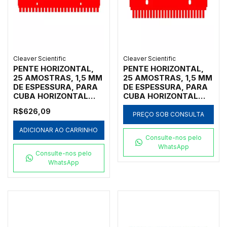
Cleaver Scientific
Cleaver Scientific
PENTE HORIZONTAL,
PENTE HORIZONTAL,
25 AMOSTRAS, 1,5 MM
25 AMOSTRAS, 1,5 MM
DE ESPESSURA, PARA
DE ESPESSURA, PARA
CUBA HORIZONTAL
CUBA HORIZONTAL
MARCA CLEAVER
MARCA CLEAVER
R$626,09
SCIENTIFIC MODELOS
SCIENTIFIC MODELOS
PREÇO SOB CONSULTA
MSMAXI10, MSMAXI15,
MSMIDI7, MSMIDI10 E
ADICIONAR AO CARRINHO
MSMAXI20, MSMAXI25
MSMIDIDUO - CÓDIGO
Consulte-nos pelo
E MSMAXIDUO -
MS10-25-1.5
WhatsApp
CÓDIGO MS20-25-1.5
Consulte-nos pelo
WhatsApp