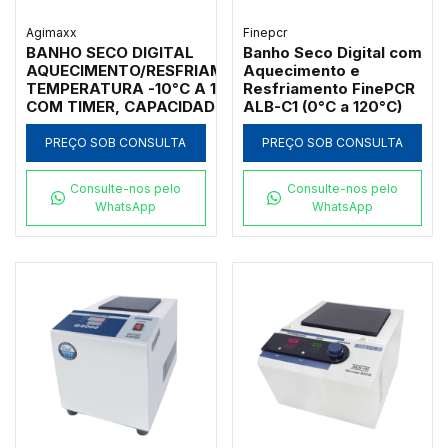
Agimaxx
Finepcr
BANHO SECO DIGITAL
Banho Seco Digital com
AQUECIMENTO/RESFRIAMENTO,
Aquecimento e
TEMPERATURA -10°C A 100°C,
Resfriamento FinePCR
COM TIMER, CAPACIDADE PARA
ALB-C1 (0°C a 120°C)
1 BLOCO, ACEITA
MICROPLACAS ELISA/PCR,
PREÇO SOB CONSULTA
PREÇO SOB CONSULTA
MACROTUBOS E MICROTUBOS
Consulte-nos pelo
Consulte-nos pelo
WhatsApp
WhatsApp