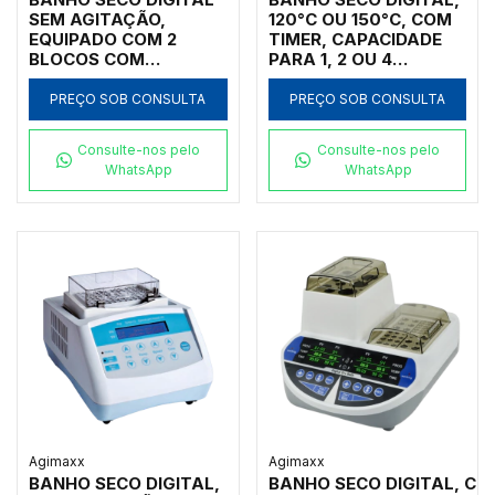
SEM AGITAÇÃO,
120°C OU 150°C, COM
EQUIPADO COM 2
TIMER, CAPACIDADE
BLOCOS COM
PARA 1, 2 OU 4
CAPACIDADE TOTAL
BLOCOS, ACEITA
PARA TRABALHAR
MICROPLACAS DE
PREÇO SOB CONSULTA
PREÇO SOB CONSULTA
COM 2 MICROPLACAS
ELISA, CULTURA
DE PCR (0,2 ML) SEM
CELULAR, PCR,
Consulte-nos pelo
Consulte-nos pelo
SAIA (BORDA),
MICROTUBOS 0,2 ML A
WhatsApp
WhatsApp
AQUECIMENTO ATÉ
2,0 ML, TUBOS DE 6 A
120ºC. MODELO: DKT-
40 DIÂMETRO
200-4-PCR-IC
Agimaxx
Agimaxx
BANHO SECO DIGITAL,
BANHO SECO DIGITAL, CO