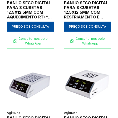
BANHO SECO DIGITAL
BANHO SECO DIGITAL
PARA 8 CUBETAS
PARA 8 CUBETAS
12.5X12.5MM COM
12.5X12.5MM COM
AQUECIMENTO RT+°5C
RESFRIAMENTO E
ATÉ 100°C SEM
AQUECIMENTO DE
AGITAÇÃO COM
-10°C ATÉ 100°C SEM
PREÇO SOB CONSULTA
PREÇO SOB CONSULTA
TAMPA AQUECIDA E
AGITAÇÃO TAMPA
TIMER
AQUEC
Consulte-nos pelo
Consulte-nos pelo
WhatsApp
WhatsApp
Agimaxx
Agimaxx
BANHO SECO DIGITAL
BANHO SECO DIGITAL,