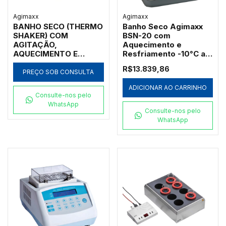
Agimaxx
Agimaxx
BANHO SECO (THERMO
Banho Seco Agimaxx
SHAKER) COM
BSN-20 com
AGITAÇÃO,
Aquecimento e
AQUECIMENTO E
Resfriamento -10°C a
RESFRIAMENTO
100°C
R$13.839,86
0~105°C, 220V (SEM
PREÇO SOB CONSULTA
BLOCOS)
ADICIONAR AO CARRINHO
Consulte-nos pelo
WhatsApp
Consulte-nos pelo
WhatsApp