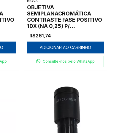
BIOVAL
OBJETIVA
A
SEMIPLANACROMÁTICA
ITIVO
CONTRASTE FASE POSITIVO
10X (NA 0,25) P/
L
MICROSCÓPIOS BIOVAL
R$261,74
L2000
HO
ADICIONAR AO CARRINHO
sApp
Consulte-nos pelo WhatsApp