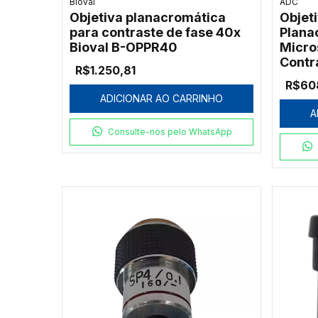
Bioval
ADC
Objetiva planacromática
Objet
para contraste de fase 40x
Plana
Bioval B-OPPR40
Micro
Contr
R$1.250,81
(ADC-
R$60
ADICIONAR AO CARRINHO
A
Consulte-nos pelo WhatsApp