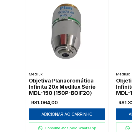
Medilux
Medilux
Objetiva Planacromática
Objet
Infinita 20x Medilux Série
Infini
MDL-150 (150P-BOIF20)
MDL-1
R$1.064,00
R$1.3
ADICIONAR AO CARRINHO
A
Consulte-nos pelo WhatsApp