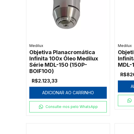
Medilux
Medilux
Objetiva Planacromática
Objet
Infinita 100x Óleo Medilux
Infini
Série MDL-150 (150P-
MDL-1
BOIF100)
R$82
R$2.123,33
A
ADICIONAR AO CARRINHO
Consulte-nos pelo WhatsApp