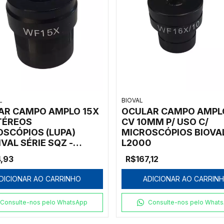
L
BIOVAL
AR CAMPO AMPLO 15X
OCULAR CAMPO AMPLO
TÉREOS
CV 10MM P/ USO C/
OSCÓPIOS (LUPA)
MICROSCÓPIOS BIOVA
VAL SÉRIE SQZ -
L2000
X SQZ
,93
R$167,12
DICIONAR AO CARRINHO
ADICIONAR AO CARRIN
Consulte-nos pelo WhatsApp
Consulte-nos pelo What