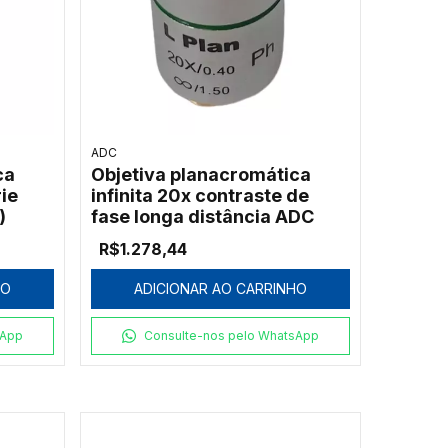
ADC
ca
Objetiva planacromática
rie
infinita 20x contraste de
)
fase longa distância ADC
R$1.278,44
HO
ADICIONAR AO CARRINHO
sApp
Consulte-nos pelo WhatsApp