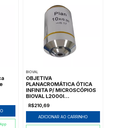
BIOVAL
ca
OBJETIVA
e
PLANACROMÁTICA ÓTICA
INFINITA P/ MICROSCÓPIOS
BIOVAL L2000I
10X/0.30/0.17/WD4.00
R$210,69
HO
ADICIONAR AO CARRINHO
sApp