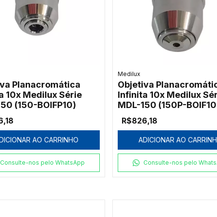
Medilux
iva Planacromática
Objetiva Planacromáti
ta 10x Medilux Série
Infinita 10x Medilux Sé
50 (150-BOIFP10)
MDL-150 (150P-BOIF10
6,18
R$826,18
DICIONAR AO CARRINHO
ADICIONAR AO CARRIN
Consulte-nos pelo WhatsApp
Consulte-nos pelo What