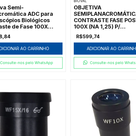
BIOVAL
iva Semi-
OBJETIVA
cromática ADC para
SEMIPLANACROMÁTIC
scópios Biológicos
CONTRASTE FASE POS
aste de Fase 100X
100X (NA 1,25) P/
XC-SP100)
MICROSCÓPIOS BIOVA
8,84
R$599,74
L2000
DICIONAR AO CARRINHO
ADICIONAR AO CARRIN
Consulte-nos pelo WhatsApp
Consulte-nos pelo What