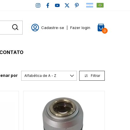
Cadastre-se
|
Fazer login
0
CONTATO
enar por
Filtrar