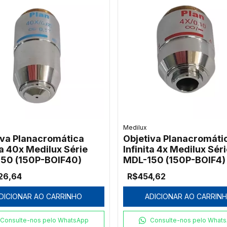
Medilux
iva Planacromática
Objetiva Planacromáti
ta 40x Medilux Série
Infinita 4x Medilux Séri
50 (150P-BOIF40)
MDL-150 (150P-BOIF4)
26,64
R$454,62
DICIONAR AO CARRINHO
ADICIONAR AO CARRIN
Consulte-nos pelo WhatsApp
Consulte-nos pelo What