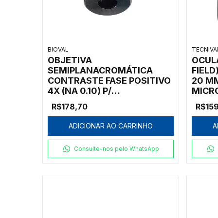
BIOVAL
TECNIVA
OBJETIVA
OCUL
SEMIPLANACROMÁTICA
FIELD
CONTRASTE FASE POSITIVO
20 MM
4X (NA 0.10) P/
MICRO
MICROSCÓPIOS BIOVAL
TECNI
R$178,70
R$15
L2000
ADICIONAR AO CARRINHO
A
Consulte-nos pelo WhatsApp