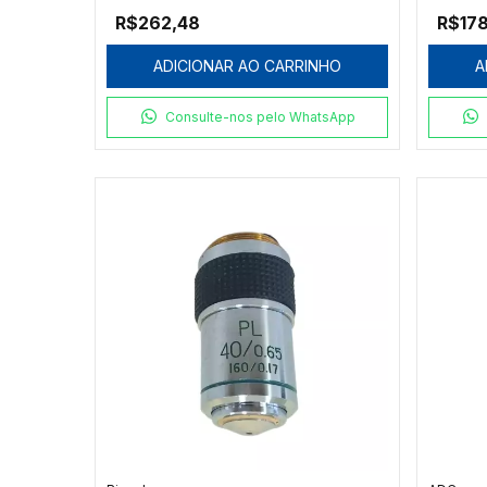
4X/0.13/0.17/WD12.31
R$262,48
R$178
ADICIONAR AO CARRINHO
A
Consulte-nos pelo WhatsApp