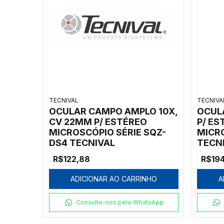
TECNIVAL
TECNIVA
OCULAR CAMPO AMPLO 10X,
OCUL
CV 22MM P/ ESTÉREO
P/ ES
MICROSCÓPIO SÉRIE SQZ-
MICR
DS4 TECNIVAL
TECNI
WF15
R$122,88
R$194
ADICIONAR AO CARRINHO
A
Consulte-nos pelo WhatsApp