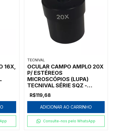
TECNIVAL
 16X,
OCULAR CAMPO AMPLO 20X
P/ ESTÉREOS
L
MICROSCÓPIOS (LUPA)
TECNIVAL SÉRIE SQZ -
WF20X SQZ
R$119,68
HO
ADICIONAR AO CARRINHO
sApp
Consulte-nos pelo WhatsApp