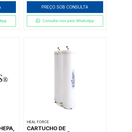
MEGAPURITY/BIOHUMAN -
A
PREÇO SOB CONSULTA
HMC-HUP-U
sApp
Consulte-nos pelo WhatsApp
HEAL FORCE
HEPA,
CARTUCHO DE