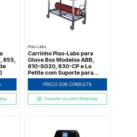
Plas-Labs
a
Carrinho Plas-Labs para
, 855,
Glove Box Modelos ABB,
de
810-SG20, 830-CP e La
)
Petite com Suporte para
Tanque e Altura Fixa (CART-
A
PREÇO SOB CONSULTA
ABB)
sApp
Consulte-nos pelo WhatsApp