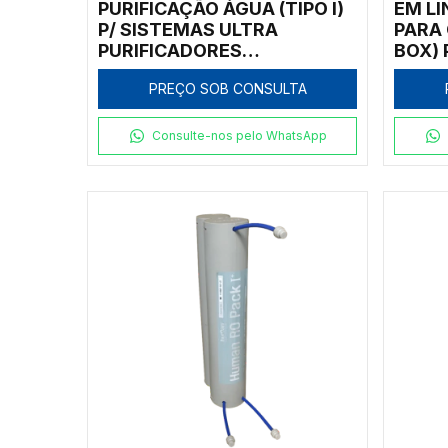
PURIFICAÇÃO ÁGUA (TIPO I)
EM L
P/ SISTEMAS ULTRA
PARA
PURIFICADORES
BOX) 
MEGAPURITY/BIOHUMAN -
PREÇO SOB CONSULTA
HMC-PUP-U
Consulte-nos pelo WhatsApp