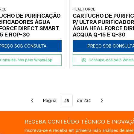
RCE
HEAL FORCE
UCHO DE PURIFICAÇÃO
CARTUCHO DE PURIFI
RIFICADORES ÁGUA
P/ ULTRA PURIFICADO
 FORCE DIRECT SMART
ÁGUA HEAL FORCE DI
5 E ROP-30
ACQUA Q-15 E Q-30
PREÇO SOB CONSULTA
PREÇO SOB CONSULT
Consulte-nos pelo WhatsApp
Consulte-nos pelo What
Página
de 234
RECEBA CONTEÚDO TÉCNICO E INOVAÇ
Inscreva-se e receba em primeira mão análises de mer