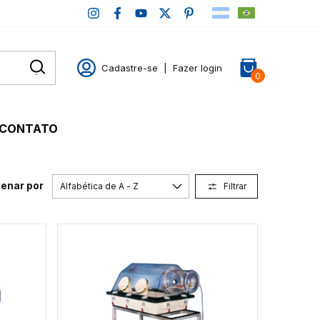
Cadastre-se
|
Fazer login
0
CONTATO
enar por
Filtrar